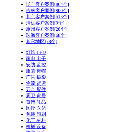
辽宁客户案例[864个]
吉林客户案例[800个]
北京客户案例[513个]
清远客户案例[0个]
惠州客户案例[28个]
珠海客户案例[68个]
其它地区[78个]
灯饰 LED
家电 电子
安防 监控
服装 鞋帽
广告 摄影
物流 货运
五金 配件
厨卫 家居
首饰 礼品
医疗 医药
包装 印刷
化工 材料
机械 设备