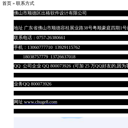
首页 » 联系方式
佛山市顺德区出格软件设计有限
地址 广东省佛山市顺德容桂展业路38号粤顺豪庭四期1
联系电话：0757-26380661
手机：13060777710 13929115762
18038757779 13726637018
QQ 公司企业 QQ 800073926 (可加 25 万QQ好友
业务QQ 800073926
网址
www.chuge8.com