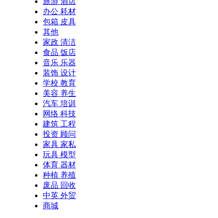
旅游 酒店
办公 耗材
包箱 皮具
其他
家政 清洁
食品 饭店
音乐 乐器
装饰 设计
学校 教育
美容 养生
汽车 培训
网络 科技
建筑 工程
投资 顾问
家具 家私
玩具 模型
体育 器材
种植 养殖
废品 回收
中英 外贸
商城